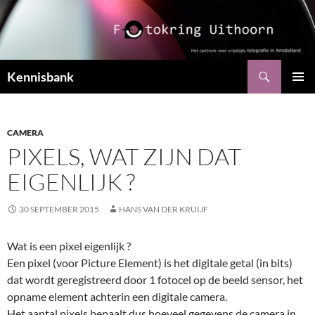
Ga
naar
de
inhoud
Zoeken
Kennisbank
PRIMAI
MENU
CAMERA
PIXELS, WAT ZIJN DAT
EIGENLIJK ?
30 SEPTEMBER 2015
HANS VAN DER KRUIJF
Wat is een pixel eigenlijk ?
Een pixel (voor Picture Element) is het digitale getal (in bits)
dat wordt geregistreerd door 1 fotocel op de beeld sensor, het
opname element achterin een digitale camera.
Het aantal pixels bepaalt dus hoeveel gegevens de camera in