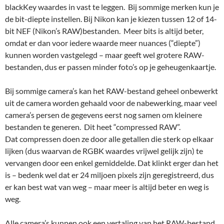
blackKey waardes in vast te leggen. Bij sommige merken kun je
de bit-diepte instellen. Bij Nikon kan je kiezen tussen 12 of 14-
bit NEF (Nikon’s RAW)bestanden. Meer bits is altijd beter,
omdat er dan voor iedere waarde meer nuances (“diepte”)
kunnen worden vastgelegd – maar geeft wel grotere RAW-
bestanden, dus er passen minder foto’s op je geheugenkaartje.
Bij sommige camera’s kan het RAW-bestand geheel onbewerkt
uit de camera worden gehaald voor de nabewerking, maar veel
camera’s persen de gegevens eerst nog samen om kleinere
bestanden te generen. Dit heet “compressed RAW”.
Dat compressen doen ze door alle getallen die sterk op elkaar
lijken (dus waarvan de RGBK waardes vrijwel gelijk zijn) te
vervangen door een enkel gemiddelde. Dat klinkt erger dan het
is – bedenk wel dat er 24 miljoen pixels zijn geregistreerd, dus
er kan best wat van weg – maar meer is altijd beter en weg is
weg.
Alle camera’s kunnen ook een vertaling van het RAW-bestand