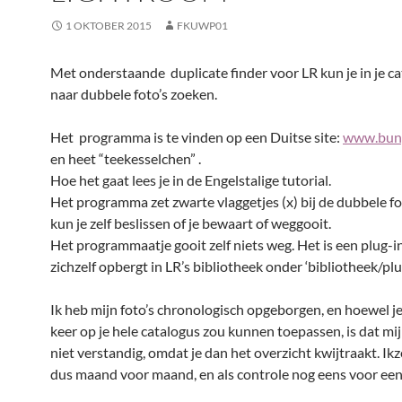
1 OKTOBER 2015
FKUWP01
Met onderstaande duplicate finder voor LR kun je in je c
naar dubbele foto’s zoeken.
Het programma is te vinden op een Duitse site:
www.bung
en heet “teekesselchen” .
Hoe het gaat lees je in de Engelstalige tutorial.
Het programma zet zwarte vlaggetjes (x) bij de dubbele fo
kun je zelf beslissen of je bewaart of weggooit.
Het programmaatje gooit zelf niets weg. Het is een plug-i
zichzelf opbergt in LR’s bibliotheek onder ‘bibliotheek/plug
Ik heb mijn foto’s chronologisch opgeborgen, en hoewel je
keer op je hele catalogus zou kunnen toepassen, is dat mi
niet verstandig, omdat je dan het overzicht kwijtraakt. Ikz
dus maand voor maand, en als controle nog eens voor een 