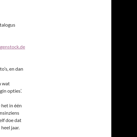
atalogus
enstock.de
to’s, en dan
n wat
in opties’.
 het in één
jnsinziens
elf doe dat
heel jaar.