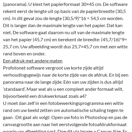
(panorama). U kiest het papierformaat 30×45 cm. De software
rekent eerst de lengte uit op basis van de papierbreedte (30,5
cm). In dit geval zou de lengte (30,5/9)*16 = 54,5 cm worden.
Dit is langer dan de maximale lengte van het papier. Dat kan
niet. De software gaat daarom nu uit van de maximale lengte
van het papier (45,7 cm) en berekent de breedte: (45,7/16)*9=
25,7 cm. Uw afbeelding wordt dus 25,7×45,7 cm met een witte
rand boven en onder.
Een afdruk met andere maten
Profotonet software vergroot uw korte zijde altijd
verhoudingsgewijs naar de korte zijde van de afdruk. En bij een
panorama naar de lange zijde. Eén van uw zijden is dus altijd
‘standaard’. Maar wat als u een compleet ander formaat wilt,
bijvoorbeeld een drukwerkmaat zoals a4?
U moet dan zelf in een fotobewerkingsprogramma een witte
rand om uw beeld zetten om automatische schaling tegen te
gaan . Dit gaat als volgt: Open uw foto in Photoshop en pas de
canvasgrootte aan naar het eerstvolgende fotoafdrukformaat
waarin uw afbeelding past. Doe dit via Image > Canvas Size. Er