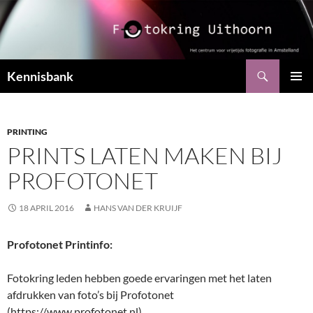
Ga
naar
de
inhoud
Zoeken
Kennisbank
PRIMAI
MENU
PRINTING
PRINTS LATEN MAKEN BIJ
PROFOTONET
18 APRIL 2016
HANS VAN DER KRUIJF
Profotonet Printinfo:
Fotokring leden hebben goede ervaringen met het laten
afdrukken van foto’s bij Profotonet
(https://www.profotonet.nl).