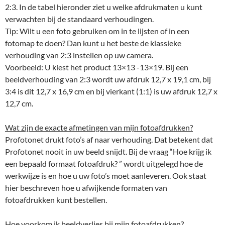
2:3. In de tabel hieronder ziet u welke afdrukmaten u kunt
verwachten bij de standaard verhoudingen.
Tip: Wilt u een foto gebruiken om in te lijsten of in een
fotomap te doen? Dan kunt u het beste de klassieke
verhouding van 2:3 instellen op uw camera.
Voorbeeld: U kiest het product 13×13 -13×19. Bij een
beeldverhouding van 2:3 wordt uw afdruk 12,7 x 19,1 cm, bij
3:4 is dit 12,7 x 16,9 cm en bij vierkant (1:1) is uw afdruk 12,7 x
12,7 cm.
Wat zijn de exacte afmetingen van mijn fotoafdrukken?
Profotonet drukt foto’s af naar verhouding. Dat betekent dat
Profotonet nooit in uw beeld snijdt. Bij de vraag “Hoe krijg ik
een bepaald formaat fotoafdruk? ” wordt uitgelegd hoe de
werkwijze is en hoe u uw foto’s moet aanleveren. Ook staat
hier beschreven hoe u afwijkende formaten van
fotoafdrukken kunt bestellen.
Hoe voorkom ik beeldverlies bij mijn fotoafdrukken?