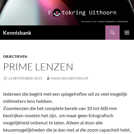
Ga
naar
de
inhoud
Zoeken
Kennisbank
PRIMAI
MENU
OBJECTIEVEN
PRIME LENZEN
13 SEPTEMBER 2015
HANS VAN DER KRUIJF
Iedereen die begint met een spiegelreflex wil zo veel mogelijk
millimeters lens hebben.
Zoomlenzen die het complete bereik van 10 tot 600 mm
bestrijken moeten het zijn, om maar geen fotografisch
mogelijkheid onbenut te laten. Alleen al door alle
keuzemogelijkheden die je dan met al die zoom capaciteit hebt,