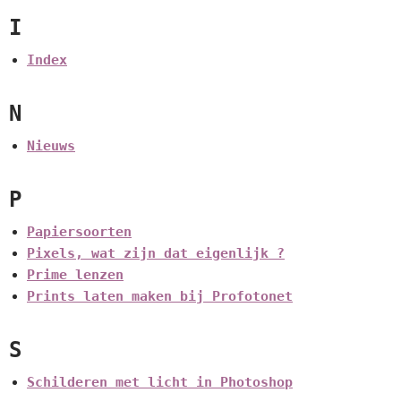
I
Index
N
Nieuws
P
Papiersoorten
Pixels, wat zijn dat eigenlijk ?
Prime lenzen
Prints laten maken bij Profotonet
S
Schilderen met licht in Photoshop