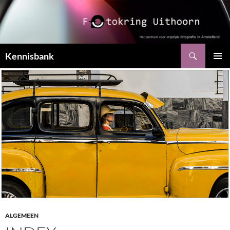
Ga
naar
de
inhoud
Zoeken
Kennisbank
PRIMAI
MENU
ALGEMEEN