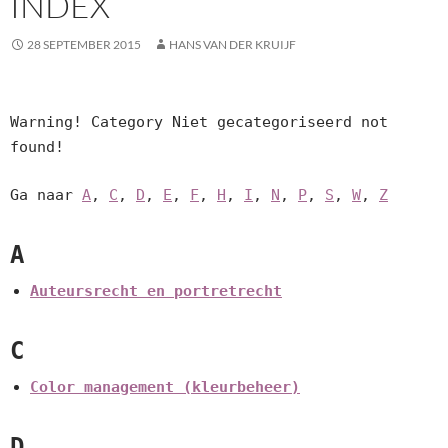
INDEX
28 SEPTEMBER 2015
HANS VAN DER KRUIJF
Warning! Category Niet gecategoriseerd not
found!
Ga naar
A
,
C
,
D
,
E
,
F
,
H
,
I
,
N
,
P
,
S
,
W
,
Z
A
Auteursrecht en portretrecht
C
Color management (kleurbeheer)
D